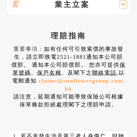
業主立案
理賠指南
重要事項：
如有任何可引致索償的事故發
生，請立即致電2521-1881通知本公司賠
保
償部。 通知本公司賠償部。 您亦可提供
單號碼
保戶名稱
聯絡電話
、
、及閣下之
,以
電郵通知
claims@sunflowergroup.com.
hk
請注意，延期通知可能導致保險公司根據
保單條款拒絕處理閣下之理賠申請。
1. 若不幸發生涉及第三者人身傷亡、財物