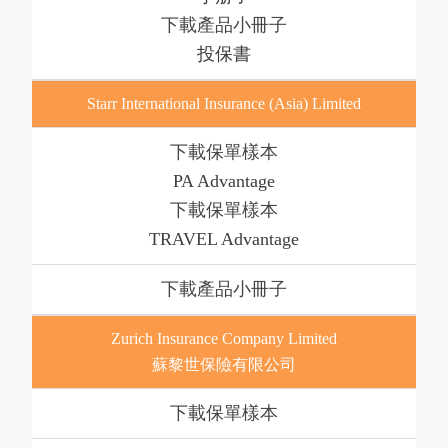
下載
投保書
Starr International Insurance (Asia) Limited
下載
PA Advantage
下載
TRAVEL Advantage
下載
Zurich Insurance Company Limited
蘇黎世保險有限公司
下載